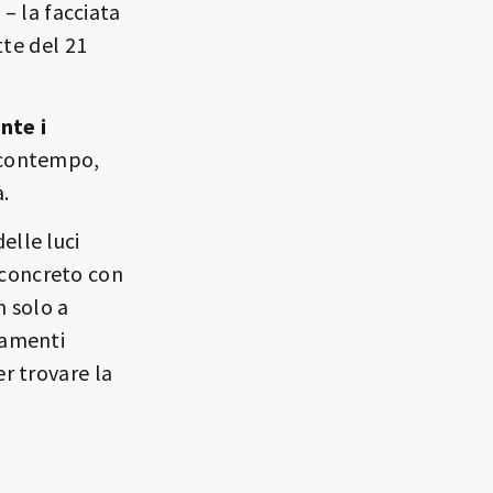
– la facciata
tte del 21
nte i
 contempo,
à.
delle luci
o concreto con
n solo a
iamenti
er trovare la