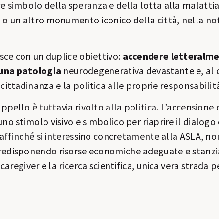
e simbolo della speranza e della lotta alla malattia 
 o un altro monumento iconico della città, nella no
nasce con un duplice obiettivo:
accendere letteralme
u una patologia
neurodegenerativa devastante e, al
 cittadinanza e la politica alle proprie responsabilit
appello è tuttavia rivolto alla politica. L’accensione 
uno stimolo visivo e simbolico per riaprire il dialog
i, affinché si interessino concretamente alla ASLA, no
redisponendo risorse economiche adeguate e stanz
i caregiver e la ricerca scientifica, unica vera strada p