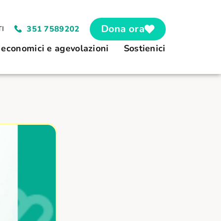
Dona ora
351 7589202
I
 economici e agevolazioni
Sostienici