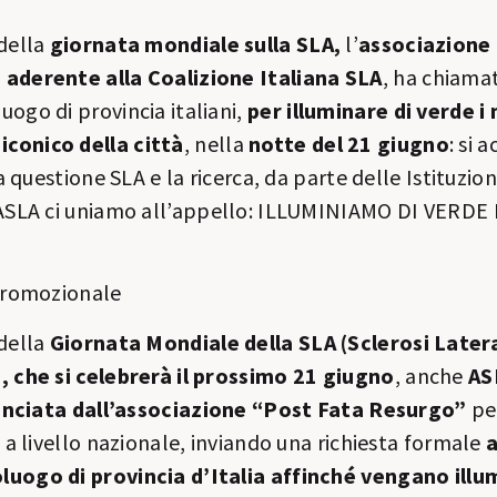
 della
giornata mondiale sulla SLA,
l’
associazione
aderente alla Coalizione Italiana SLA
, ha chiamat
ogo di provincia italiani,
per illuminare di verde i
conico della città
, nella
notte del 21 giugno
: si 
la questione SLA e la ricerca, da parte delle Istituzion
 ASLA ci uniamo all’appello: ILLUMINIAMO DI VERD
promozionale
 della
Giornata Mondiale della SLA (Sclerosi Later
, che si celebrerà il prossimo 21 giugno
, anche
AS
 lanciata dall’associazione “Post Fata Resurgo”
pe
e a livello nazionale, inviando una richiesta formale
a
uogo di provincia d’Italia affinché vengano illum