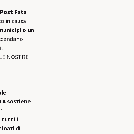
 Post Fata
o in causa i
 municipi o un
accendano i
i!
E LE NOSTRE
ale
LA sostiene
r
 tutti i
inati di