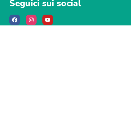
Seguici sui social
Iscriviti alla newsletter
Iscriviti
Ho letto la
Privacy Policy
e acconsento al
trattamento dei miei dati personali.
Acconsento a ricevere comunicazione su progetti e
iniziative ASLA.