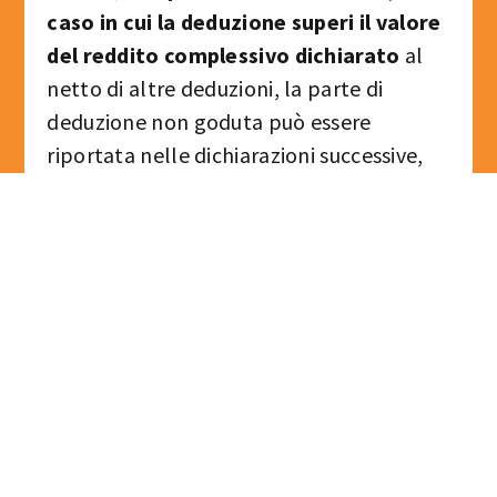
caso in cui la deduzione superi il valore
del reddito complessivo dichiarato
al
netto di altre deduzioni, la parte di
deduzione non goduta può essere
riportata nelle dichiarazioni successive,
fino al quarto periodo d’imposta
successivo (esempio, una donazione
effettuata nel 2018 può essere scontata
persino fino al 2023).
Per l’azienda donatrice, l’erogazione
liberale segue il principio di cassa
.
F.A.Q. / Domande