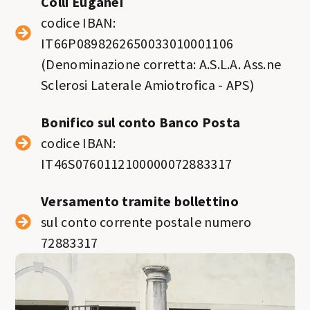
Colli Euganei
codice IBAN:
IT66P0898262650033010001106
(Denominazione corretta: A.S.L.A. Ass.ne
Sclerosi Laterale Amiotrofica - APS)
Bonifico sul conto Banco Posta
codice IBAN:
IT46S0760112100000072883317
Versamento tramite bollettino
sul conto corrente postale numero
72883317