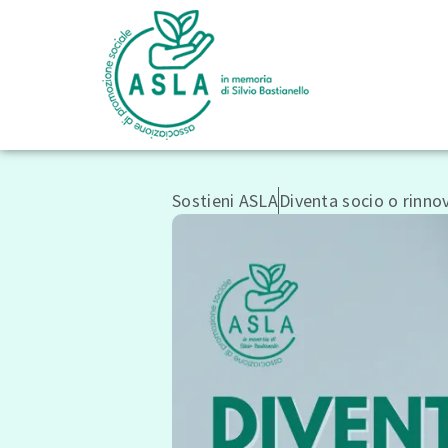
Sostieni ASLA
Diventa socio o rinno