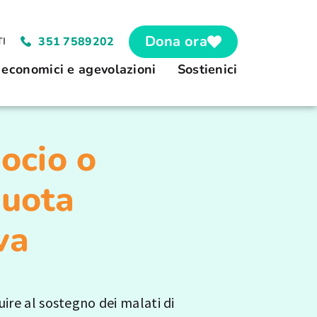
Dona ora
351 7589202
I
 economici e agevolazioni
Sostienici
ocio o
quota
va
uire al sostegno dei malati di