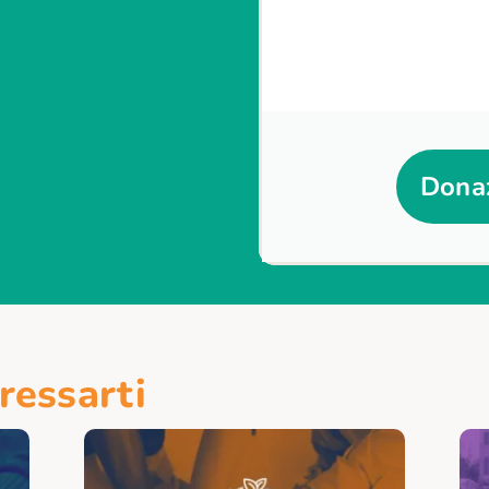
Donaz
ressarti