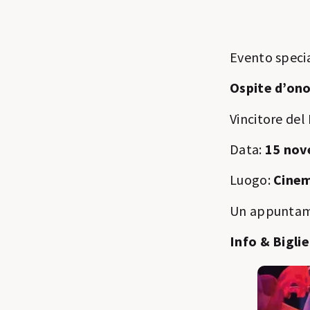
Evento specia
Ospite d’ono
Vincitore de
Data:
15 nov
Luogo:
Cinem
Un appuntame
Info & Bigli