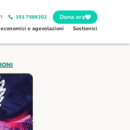
Dona ora
351 7589202
I
 economici e agevolazioni
Sostienici
IONI